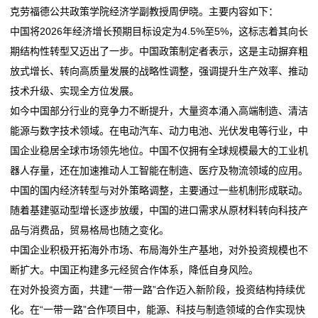
胶
克劳福德公共政策学院经济学副教授周伊晓。主要内容如下：
新华社旗下四大财经媒体看首季经济 | 积极动能涌现
“青春经济”样本
彩
中国将2026年经济增长预期目标设定为4.5%至5%，这标志着其向长
——透视首季外贸“成绩单
北京市经信局副局长陈朝晖：近五年来北京数字经济增
期结构性转型又迈出了一步。中国政策制定者表示，这是主动摒弃粗
从中关村论坛年会看智能经济新亮点
加值平均增速超过10%
盒
放式增长、转向高质量发展的战略性调整，强调提升生产效率、推动
油价“高烧”、工业“掉链”、民生“紧绷”——盘点美以伊战
新华社旗下四大财经媒体看首季经济 | 积极动能涌现
彩
技术升级、实现全方位发展。
事对欧洲经济冲
——透视首季外贸“成绩单
如今中国部分行业的竞争力不断提升，大量资本涌入高端制造、清洁
从中关村论坛年会看智能经济新亮点
新
能源与数字技术领域。在电动汽车、动力电池、光伏发电等行业，中
油价“高烧”、工业“掉链”、民生“紧绷”——盘点美以伊战
国企业稳居全球市场领先地位。中国不仅拥有全球规模最大的工业机
闻
事对欧洲经济冲
器人存量，还在加速推动人工智能在制造、医疗及物流领域的应用。
动
中国的国内经济转型与对外策略调整，主要通过一些机制形成联动。
随着基建驱动型增长逐步放缓，中国的进口需求从原材料转向科技产
态
品与消费品，贸易格局也随之变化。
公
中国企业积极开拓海外市场、布局海外生产基地，对外投资规模也不
断扩大。中国正构建多元经贸合作体系，降低自身风险。
司
在对外投资方面，共建“一带一路”合作迈入新阶段，投资结构持续优
动
化。在“一带一路”合作项目中，能源、科技与制造领域的合作实现快