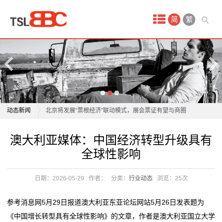
首
简
繁
页
产
品
澳大利亚媒体：中国经济转型升级具有全球性影响
中
从五张面孔读懂中国民营经济的信心与底气
动态新闻
北京将发展“票根经济”联动模式，展会票证有望与商圈
心
折扣互认
澳大利亚媒体：中国经济转型升级具有全球性影响
澳大利亚媒体：中国经济转型升级具有
吊
国民经济彰显强大韧性活力
从五张面孔读懂中国民营经济的信心与底气
全球性影响
新时代中阿经济发展研讨会在阿根廷举行
北京将发展“票根经济”联动模式，展会票证有望与商圈
牌
数读中国开局新活力｜青年占比超50% 小镇20年长成
折扣互认
日期：2026-05-29
作者：
分类：
行业动态
浏览：
25次
不
“青春经济”样本
国民经济彰显强大韧性活力
北京市经信局副局长陈朝晖：近五年来北京数字经济增
新时代中阿经济发展研讨会在阿根廷举行
干
参考消息网5月29日报道澳大利亚东亚论坛网站5月26日发表题为
加值平均增速超过10%
数读中国开局新活力｜青年占比超50% 小镇20年长成
《中国增长转型具有全球性影响》的文章，作者是澳大利亚国立大学