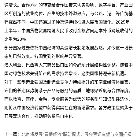
速增长。合作方向的转变给合作国带来切实影响：数字平台、产业园
态
区所创造的就业岗位、产生的技术外溢效应，与公路、港口等传统基
行
建截然不同。中国还通过多种渠道持续推进人民币国际化。2025年
上半年，中国货物贸易跨境人民币收付金额占同期本外币跨境收付的
业
比重为28%。
动
部分国家过去依托中国经济的高速增长制定发展战略。如今这一增长
态势已然改变。各国受到的影响差异显著。
态
澳大利亚、巴西等大宗商品出口国如今必须开展结构性调整。随着中
联
国对绿色技术关键矿产的需求持续增长，这类国家将迎来新机遇。
对于一些制造业强国及制造业竞争力持续提升的东南亚经济体而言，
系
它们的长期优势将系于产品与服务的品质、地缘贴近度与合作深度。
我
而以教育、医疗、金融、专业服务为优势的服务型与知识型经济体，
则将从中国经济转型中获得实实在在的新增需求。各方政策应聚焦于
们
开展双边合作，推动服务贸易自由化。
关
上一篇：
北京将发展“票根经济”联动模式，展会票证有望与商圈折扣
于