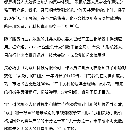
都是机器人大脑调度能力的集中体现。”乐聚机器人具身操作算法总
态
监王强介绍，餐吧一经亮相就受到欢迎。“昨天共营业约5小时，接了
行
130多单。”王强说，在不远的将来，企业会找到更多具身智能适配
的应用场景，让科技真正服务于百姓生活。
业
除了服务行业，乐聚的几类人形机器人已经在工业化场景中得到应
动
用。据介绍，2025年企业总计交付数千台全尺寸“夸父”人形机器人。
态
目前行业热度攀升迅速，技术突破与市场增长迎来爆发期。
联
灵心巧手（北京）科技有限公司工作人员许国庆同样感知到了市场的
变化：“灵巧手的销量近一年增长了近10倍，目前我们在高自由度灵
系
巧手市场的占比超过80%。”在中关村论坛年会现场，灵心巧手带来
我
的机械手灵活精巧，拨弦弹琴，穿针引线，吸引了很多目光。
们
穿针引线机器人通过视觉和触觉传感器感知到针和线的位置并对准，
“双手”将一根直径毫米级别的细线稳稳穿过针孔。“我们灵巧手的价
关
格是国外同类型产品的十分之一甚至几十分之一，未来成本将更低，
能够走入更多人的日常生活。”许国庆说。
于