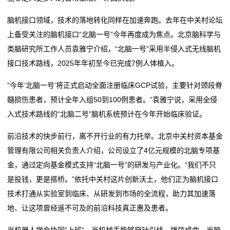
我
脑机接口领域，技术的落地转化同样在加速奔跑。去年在中关村论坛
上备受关注的脑机接口“北脑一号”今年再度成为焦点。北京脑科学与
们
类脑研究所工作人员袁雅宁介绍，“北脑一号”采用半侵入式无线脑机
接口技术路线，2025年年初至今已完成7例人体植入。
在
“今年‘北脑一号’将正式启动全面注册临床GCP试验，主要针对颈段脊
线
髓损伤患者，预计全年入组50到100例患者。”袁雅宁说，采用全侵
留
入式技术路线的“北脑二号”脑机系统预计在今年开始临床验证。
言
前沿技术的快步前行，离不开行业的有力托举。北京中关村资本基金
管理有限公司相关负责人介绍，公司设立了4亿元规模的北脑专项基
我
金，通过定向基金模式支持“北脑一号”的研发与产业化。“我们不只
的
是投钱，更是搭桥。”依托中关村这片创新沃土，他们正为脑机接口
技术打通从实验室到临床、从研发到市场的全流程，助力其加速落
服
地、让这项曾经遥不可及的前沿科技真正惠及患者。
务
当机器人学会协同“上班”，当机械手能够穿针引线、拨弦成曲，当脑