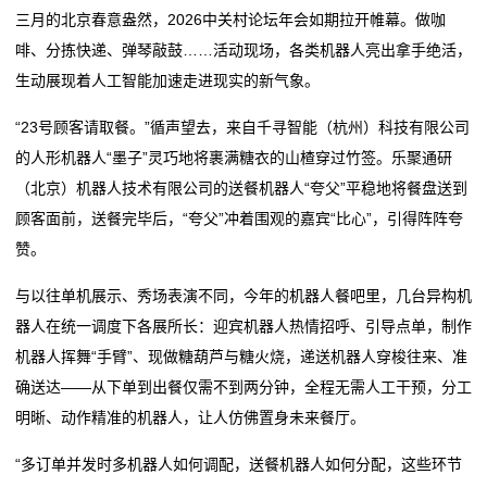
胶
事对欧洲经济冲
从中关村论坛年会看智能经济新亮点
三月的北京春意盎然，2026中关村论坛年会如期拉开帷幕。做咖
彩
啡、分拣快递、弹琴敲鼓……活动现场，各类机器人亮出拿手绝活，
半城烟火半城仙，跟着《英雄之刃》游泉州
油价“高烧”、工业“掉链”、民生“紧绷”——盘点美以伊战
生动展现着人工智能加速走进现实的新气象。
深圳经济科技高质量发展实现重大突破
事对欧洲经济冲
盒
江苏进一步优化民营经济金融服务与融资环境
半城烟火半城仙，跟着《英雄之刃》游泉州
“23号顾客请取餐。”循声望去，来自千寻智能（杭州）科技有限公司
彩
加快建设以实体经济为根基的现代化产业体系
深圳经济科技高质量发展实现重大突破
的人形机器人“墨子”灵巧地将裹满糖衣的山楂穿过竹签。乐聚通研
江苏进一步优化民营经济金融服务与融资环境
新
（北京）机器人技术有限公司的送餐机器人“夸父”平稳地将餐盘送到
加快建设以实体经济为根基的现代化产业体系
顾客面前，送餐完毕后，“夸父”冲着围观的嘉宾“比心”，引得阵阵夸
闻
赞。
动
与以往单机展示、秀场表演不同，今年的机器人餐吧里，几台异构机
态
器人在统一调度下各展所长：迎宾机器人热情招呼、引导点单，制作
机器人挥舞“手臂”、现做糖葫芦与糖火烧，递送机器人穿梭往来、准
公
确送达——从下单到出餐仅需不到两分钟，全程无需人工干预，分工
司
明晰、动作精准的机器人，让人仿佛置身未来餐厅。
动
“多订单并发时多机器人如何调配，送餐机器人如何分配，这些环节