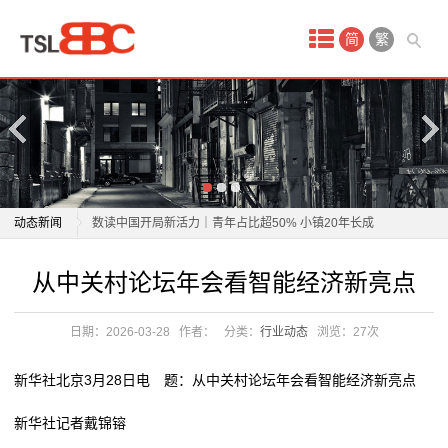
首
简
繁
页
产
品
中
新时代中阿经济发展研讨会在阿根廷举行
动态新闻
数读中国开局新活力｜青年占比超50% 小镇20年长成
心
“青春经济”样本
新时代中阿经济发展研讨会在阿根廷举行
从中关村论坛年会看智能经济新亮点
吊
北京市经信局副局长陈朝晖：近五年来北京数字经济增
数读中国开局新活力｜青年占比超50% 小镇20年长成
加值平均增速超过10%
“青春经济”样本
牌
日期：2026-03-28
作者：
分类：
行业动态
浏览：
27次
新华社旗下四大财经媒体看首季经济 | 积极动能涌现
北京市经信局副局长陈朝晖：近五年来北京数字经济增
不
——透视首季外贸“成绩单
加值平均增速超过10%
新华社北京3月28日电 题：从中关村论坛年会看智能经济新亮点
从中关村论坛年会看智能经济新亮点
新华社旗下四大财经媒体看首季经济 | 积极动能涌现
干
新华社记者戴锦镕
油价“高烧”、工业“掉链”、民生“紧绷”——盘点美以伊战
——透视首季外贸“成绩单