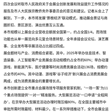
胶
四次会议听取市人民政府关于会展业创新发展和效益提升工作情况的
——透视首季外贸“成绩单
加值平均增速超过10%
彩
报告及市人大民族宗教侨务外事委员会的意见和建议。记者从会上了
从中关村论坛年会看智能经济新亮点
新华社旗下四大财经媒体看首季经济 | 积极动能涌现
解到，下一步，本市将发展“票根经济”联动模式，推动展会票证与商
油价“高烧”、工业“掉链”、民生“紧绷”——盘点美以伊战
——透视首季外贸“成绩单
盒
圈折扣、景区游览、演出优惠互认互通。
事对欧洲经济冲
从中关村论坛年会看智能经济新亮点
彩
本市规模以上展会企业营收总额居全国第一，约占全国1/4。而场馆
半城烟火半城仙，跟着《英雄之刃》游泉州
油价“高烧”、工业“掉链”、民生“紧绷”——盘点美以伊战
功能也从单一展览向多元复合场景转型，全年承接会议论坛、演艺赛
深圳经济科技高质量发展实现重大突破
事对欧洲经济冲
新
事、企业发布等非展活动占比超过四成。
半城烟火半城仙，跟着《英雄之刃》游泉州
展会题材与产业、消费结合紧密。其中，2025年举办信息技术、智
闻
深圳经济科技高质量发展实现重大突破
造装备、人工智能等产业类展会活动规模约占全市的60%；举办动漫
动
游戏、新能源汽车、医疗健康等时尚消费类展会活动136场，规模约
占全市的40%。其中动漫、游戏等“谷子经济”新兴展会占消费类展会
态
两成，成为消费类展会的重要增长点。
公
本市创新建立全市重点会展场馆专项服务管家机制，“一场一策”为11
个重点场馆提供“一对一”精准服务。大型展览活动“一口申请”“全程网
司
办”，在京举办大型展览活动办理时限压缩80%，在全国主要城市中
动
审批所需时限最短、材料最少。在一系列举措推动下，全市会展业运