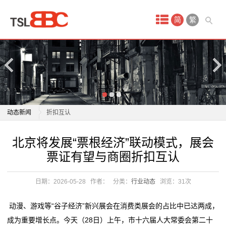
首
简
繁
页
产
品
中
北京将发展“票根经济”联动模式，展会票证有望与商圈
动态新闻
折扣互认
心
国民经济彰显强大韧性活力
北京将发展“票根经济”联动模式，展会票证有望与商圈
北京将发展“票根经济”联动模式，展会
吊
新时代中阿经济发展研讨会在阿根廷举行
折扣互认
票证有望与商圈折扣互认
数读中国开局新活力｜青年占比超50% 小镇20年长成
国民经济彰显强大韧性活力
牌
“青春经济”样本
新时代中阿经济发展研讨会在阿根廷举行
日期：2026-05-28
作者：
分类：
行业动态
浏览：
31次
不
北京市经信局副局长陈朝晖：近五年来北京数字经济增
数读中国开局新活力｜青年占比超50% 小镇20年长成
加值平均增速超过10%
“青春经济”样本
干
动漫、游戏等“谷子经济”新兴展会在消费类展会的占比中已达两成，
新华社旗下四大财经媒体看首季经济 | 积极动能涌现
北京市经信局副局长陈朝晖：近五年来北京数字经济增
成为重要增长点。今天（28日）上午，市十六届人大常委会第二十